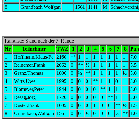
8
Grundbach,Wolfgan
1561
1141
M
Schachvereini
Rangliste: Stand nach der 7. Runde
Nr.
Teilnehmer
TWZ
1
2
3
4
5
6
7
8
Pun
1
Hoffmann,Klaus-Pe
2160
**
1
1
1
1
1
1
1
7.0
2
Reinemer,Frank
2062
0
**
½
1
1
1
1
1
5.5
3
Granz,Thomas
1806
0
½
**
1
1
1
1
½
5.0
4
Wirtz,Uwe
1995
0
0
0
**
1
1
0
1
3.0
5
Blomeyer,Peter
1944
0
0
0
0
**
1
1
1
3.0
6
Resag,Jörg
1726
0
0
0
0
0
**
1
1
2.0
7
Düster,Frank
1605
0
0
0
1
0
0
**
½
1.5
8
Grundbach,Wolfgan
1561
0
0
½
0
0
0
½
**
1.0