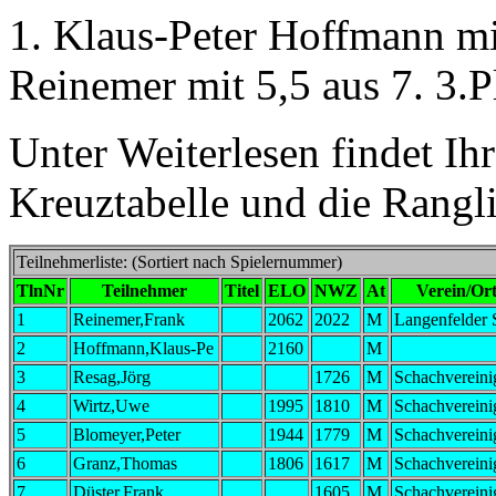
1. Klaus-Peter Hoffmann mit
Reinemer mit 5,5 aus 7. 3.P
Unter Weiterlesen findet Ihr
Kreuztabelle und die Rangl
Teilnehmerliste: (Sortiert nach Spielernummer)
TlnNr
Teilnehmer
Titel
ELO
NWZ
At
Verein/Or
1
Reinemer,Frank
2062
2022
M
Langenfelder 
2
Hoffmann,Klaus-Pe
2160
M
3
Resag,Jörg
1726
M
Schachvereini
4
Wirtz,Uwe
1995
1810
M
Schachvereini
5
Blomeyer,Peter
1944
1779
M
Schachvereini
6
Granz,Thomas
1806
1617
M
Schachvereini
7
Düster,Frank
1605
M
Schachvereini