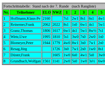
Fortschrittstabelle: Stand nach der 7. Runde (nach Rangliste)
Nr.
Teilnehmer
ELO
NWZ
1
2
3
4
5
1
Hoffmann,Klaus-Pe
2160
7s1
2w1
8s1
6s1
4w1
2
Reinemer,Frank
2062
2022
8s1
1s0
6w1
4s1
5w1
3
Granz,Thomas
1806
1617
6w1
4s1
5w1
8w½
7s1
4
Wirtz,Uwe
1995
1810
5s1
3w0
7s0
2w0
1s0
5
Blomeyer,Peter
1944
1779
4w0
8w1
3s0
7w1
2s0
6
Resag,Jörg
1726
3s0
7w1
2s0
1w0
8s1
7
Düster,Frank
1605
1w0
6s0
4w1
5s0
3w0
8
Grundbach,Wolfgan
1561
1141
2w0
5s0
1w0
3s½
6w0