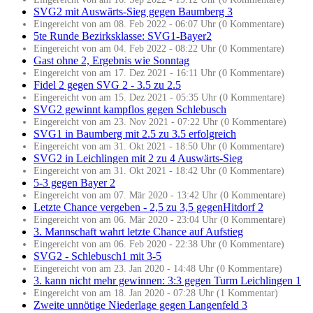
SVG2 mit Auswärts-Sieg gegen Baumberg 3
Eingereicht von am 08. Feb 2022 - 06:07 Uhr (0 Kommentare)
5te Runde Bezirksklasse: SVG1-Bayer2
Eingereicht von am 04. Feb 2022 - 08:22 Uhr (0 Kommentare)
Gast ohne 2, Ergebnis wie Sonntag
Eingereicht von am 17. Dez 2021 - 16:11 Uhr (0 Kommentare)
Fidel 2 gegen SVG 2 - 3.5 zu 2.5
Eingereicht von am 15. Dez 2021 - 05:35 Uhr (0 Kommentare)
SVG2 gewinnt kampflos gegen Schlebusch
Eingereicht von am 23. Nov 2021 - 07:22 Uhr (0 Kommentare)
SVG1 in Baumberg mit 2.5 zu 3.5 erfolgreich
Eingereicht von am 31. Okt 2021 - 18:50 Uhr (0 Kommentare)
SVG2 in Leichlingen mit 2 zu 4 Auswärts-Sieg
Eingereicht von am 31. Okt 2021 - 18:42 Uhr (0 Kommentare)
5-3 gegen Bayer 2
Eingereicht von am 07. Mär 2020 - 13:42 Uhr (0 Kommentare)
Letzte Chance vergeben - 2,5 zu 3,5 gegenHitdorf 2
Eingereicht von am 06. Mär 2020 - 23:04 Uhr (0 Kommentare)
3. Mannschaft wahrt letzte Chance auf Aufstieg
Eingereicht von am 06. Feb 2020 - 22:38 Uhr (0 Kommentare)
SVG2 - Schlebusch1 mit 3-5
Eingereicht von am 23. Jan 2020 - 14:48 Uhr (0 Kommentare)
3. kann nicht mehr gewinnen: 3:3 gegen Turm Leichlingen 1
Eingereicht von am 18. Jan 2020 - 07:28 Uhr (1 Kommentar)
Zweite unnötige Niederlage gegen Langenfeld 3