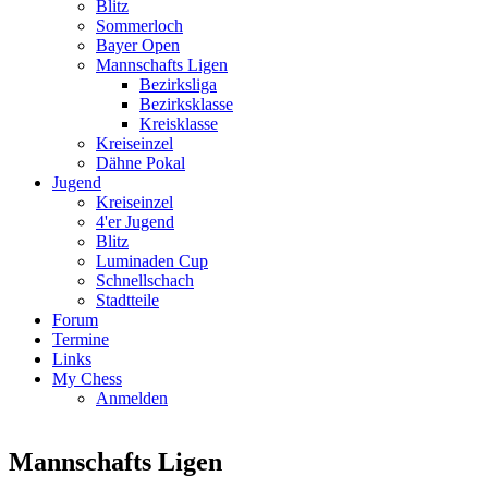
Blitz
Sommerloch
Bayer Open
Mannschafts Ligen
Bezirksliga
Bezirksklasse
Kreisklasse
Kreiseinzel
Dähne Pokal
Jugend
Kreiseinzel
4'er Jugend
Blitz
Luminaden Cup
Schnellschach
Stadtteile
Forum
Termine
Links
My Chess
Anmelden
Mannschafts Ligen