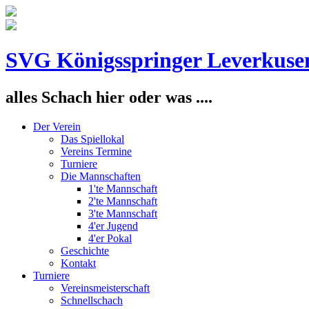
SVG Königsspringer Leverkuse
alles Schach hier oder was ....
Der Verein
Das Spiellokal
Vereins Termine
Turniere
Die Mannschaften
1'te Mannschaft
2'te Mannschaft
3'te Mannschaft
4'er Jugend
4'er Pokal
Geschichte
Kontakt
Turniere
Vereinsmeisterschaft
Schnellschach