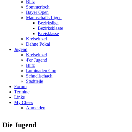
Blitz
Sommerloch
Bayer Open
Mannschafts Ligen
Bezirksliga
Bezirksklasse
Kreisklasse
Kreiseinzel
Dähne Pokal
Jugend
Kreiseinzel
4'er Jugend
Blitz
Luminaden Cup
Schnellschach
Stadtteile
Forum
Termine
Links
My Chess
Anmelden
Die Jugend