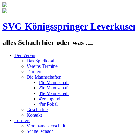
SVG Königsspringer Leverkuse
alles Schach hier oder was ....
Der Verein
Das Spiellokal
Vereins Termine
Turniere
Die Mannschaften
1'te Mannschaft
2'te Mannschaft
3'te Mannschaft
4'er Jugend
4'er Pokal
Geschichte
Kontakt
Turniere
Vereinsmeisterschaft
Schnellschach