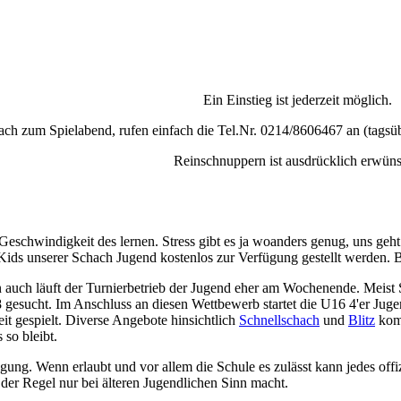
Ein Einstieg ist jederzeit möglich.
ach zum Spielabend, rufen einfach die Tel.Nr. 0214/8606467 an (tagsü
Reinschnuppern ist ausdrücklich erwüns
Geschwindigkeit des lernen. Stress gibt es ja woanders genug, uns geh
 Kids unserer Schach Jugend kostenlos zur Verfügung gestellt werden. 
rten auch läuft der Turnierbetrieb der Jugend eher am Wochenende. Meis
 gesucht. Im Anschluss an diesen Wettbewerb startet die U16 4'er Ju
it gespielt. Diverse Angebote hinsichtlich
Schnellschach
und
Blitz
komp
 so bleibt.
ung. Wenn erlaubt und vor allem die Schule es zulässt kann jedes offizi
er Regel nur bei älteren Jugendlichen Sinn macht.