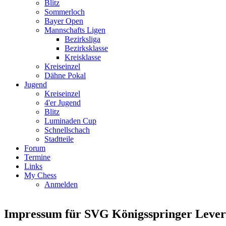
Blitz
Sommerloch
Bayer Open
Mannschafts Ligen
Bezirksliga
Bezirksklasse
Kreisklasse
Kreiseinzel
Dähne Pokal
Jugend
Kreiseinzel
4'er Jugend
Blitz
Luminaden Cup
Schnellschach
Stadtteile
Forum
Termine
Links
My Chess
Anmelden
Impressum für SVG Königsspringer Lever