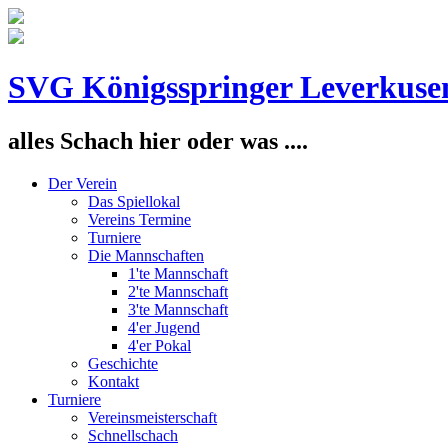
SVG Königsspringer Leverkuse
alles Schach hier oder was ....
Der Verein
Das Spiellokal
Vereins Termine
Turniere
Die Mannschaften
1'te Mannschaft
2'te Mannschaft
3'te Mannschaft
4'er Jugend
4'er Pokal
Geschichte
Kontakt
Turniere
Vereinsmeisterschaft
Schnellschach