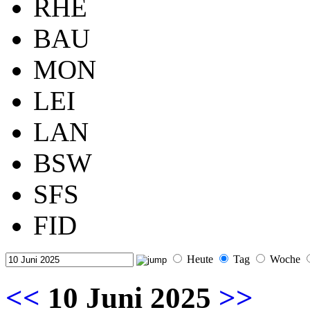
RHE
BAU
MON
LEI
LAN
BSW
SFS
FID
Heute
Tag
Woche
<<
10 Juni 2025
>>