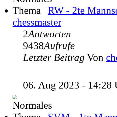
RW - 2te Mannsc
chessmaster
2
Antworten
9438
Aufrufe
Letzter Beitrag
Von
ch
06. Aug 2023 - 14:28
SVM - 1te Manns