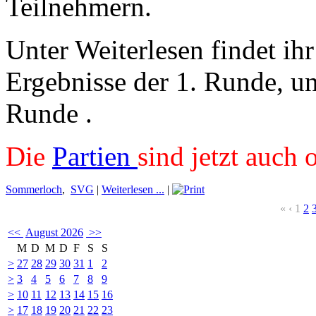
Teilnehmern.
Unter Weiterlesen findet ihr
Ergebnisse der 1. Runde, un
Runde .
Die
Partien
sind jetzt auch 
Sommerloch
,
SVG
|
Weiterlesen ...
|
«
‹
1
2
<<
August 2026
>>
M
D
M
D
F
S
S
>
27
28
29
30
31
1
2
>
3
4
5
6
7
8
9
>
10
11
12
13
14
15
16
>
17
18
19
20
21
22
23