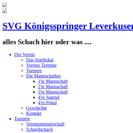
SVG Königsspringer Leverkuse
alles Schach hier oder was ....
Der Verein
Das Spiellokal
Vereins Termine
Turniere
Die Mannschaften
1'te Mannschaft
2'te Mannschaft
3'te Mannschaft
4'er Jugend
4'er Pokal
Geschichte
Kontakt
Turniere
Vereinsmeisterschaft
Schnellschach