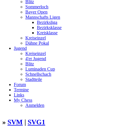
Blitz
Sommerloch
Bayer Open
Mannschafts Ligen
Bezirksliga
Bezirksklasse
Kreisklasse
Kreiseinzel
Dähne Pokal
Jugend
Kreiseinzel
4'er Jugend
Blitz
Luminaden Cup
Schnellschach
Stadtteile
Forum
Termine
Links
My Chess
Anmelden
»
SVM
|
SVG1