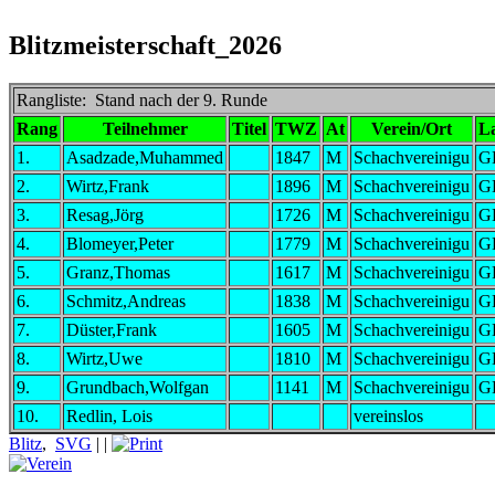
Blitzmeisterschaft_2026
Rangliste: Stand nach der 9. Runde
Rang
Teilnehmer
Titel
TWZ
At
Verein/Ort
L
1.
Asadzade,Muhammed
1847
M
Schachvereinigu
G
2.
Wirtz,Frank
1896
M
Schachvereinigu
G
3.
Resag,Jörg
1726
M
Schachvereinigu
G
4.
Blomeyer,Peter
1779
M
Schachvereinigu
G
5.
Granz,Thomas
1617
M
Schachvereinigu
G
6.
Schmitz,Andreas
1838
M
Schachvereinigu
G
7.
Düster,Frank
1605
M
Schachvereinigu
G
8.
Wirtz,Uwe
1810
M
Schachvereinigu
G
9.
Grundbach,Wolfgan
1141
M
Schachvereinigu
G
10.
Redlin, Lois
vereinslos
Blitz
,
SVG
|
|