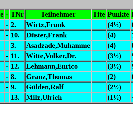
e
-
TNr
Teilnehmer
Tite
Punkte
-
2.
Wirtz,Frank
(4½)
-
10.
Düster,Frank
(4)
-
3.
Asadzade,Muhamme
(4)
-
11.
Witte,Volker,Dr.
(3½)
-
12.
Lehmann,Enrico
(3½)
-
8.
Granz,Thomas
(2)
-
9.
Gülden,Ralf
(2½)
-
13.
Milz,Ulrich
(1½)