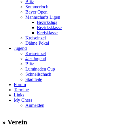
Blitz
Sommerloch
Bayer Open
Mannschafts Ligen
Bezirksliga
Bezirksklasse
Kreisklasse
Kreiseinzel
Dähne Pokal
Jugend
Kreiseinzel
4'er Jugend
Blitz
Luminaden Cup
Schnellschach
Stadtteile
Forum
Termine
Links
My Chess
Anmelden
» Verein