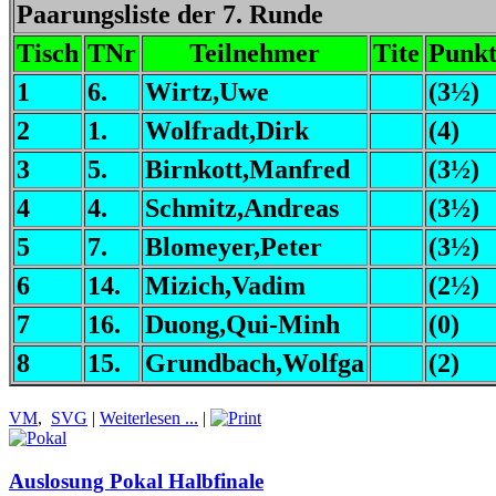
Paarungsliste der 7. Runde
Tisch
TNr
Teilnehmer
Tite
Punkt
1
6.
Wirtz,Uwe
(3½)
2
1.
Wolfradt,Dirk
(4)
3
5.
Birnkott,Manfred
(3½)
4
4.
Schmitz,Andreas
(3½)
5
7.
Blomeyer,Peter
(3½)
6
14.
Mizich,Vadim
(2½)
7
16.
Duong,Qui-Minh
(0)
8
15.
Grundbach,Wolfga
(2)
VM
,
SVG
|
Weiterlesen ...
|
Auslosung Pokal Halbfinale