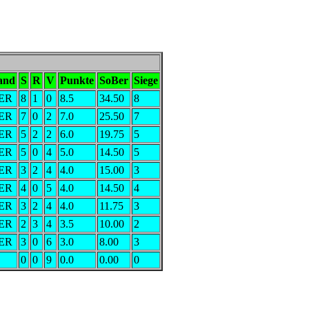
and
S
R
V
Punkte
SoBer
Siege
ER
8
1
0
8.5
34.50
8
ER
7
0
2
7.0
25.50
7
ER
5
2
2
6.0
19.75
5
ER
5
0
4
5.0
14.50
5
ER
3
2
4
4.0
15.00
3
ER
4
0
5
4.0
14.50
4
ER
3
2
4
4.0
11.75
3
ER
2
3
4
3.5
10.00
2
ER
3
0
6
3.0
8.00
3
0
0
9
0.0
0.00
0