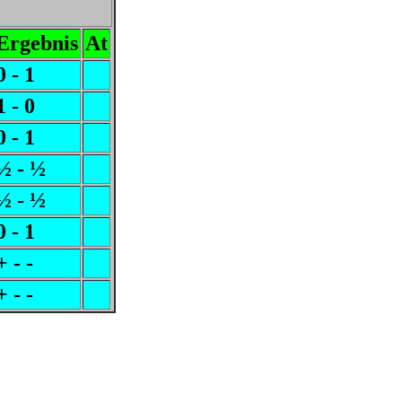
Ergebnis
At
0 - 1
1 - 0
0 - 1
½ - ½
½ - ½
0 - 1
+ - -
+ - -