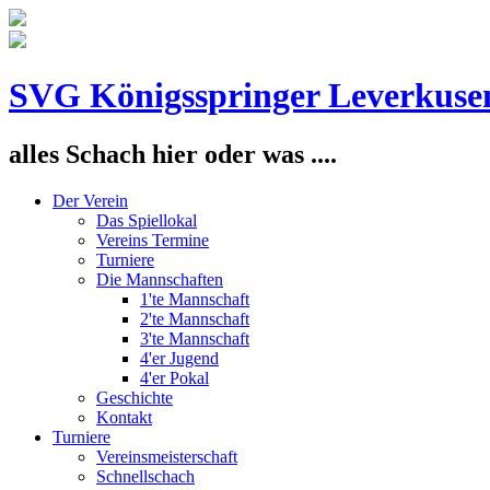
SVG Königsspringer Leverkuse
alles Schach hier oder was ....
Der Verein
Das Spiellokal
Vereins Termine
Turniere
Die Mannschaften
1'te Mannschaft
2'te Mannschaft
3'te Mannschaft
4'er Jugend
4'er Pokal
Geschichte
Kontakt
Turniere
Vereinsmeisterschaft
Schnellschach