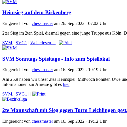
Heimsieg auf dem Birkenberg
Eingereicht von
chessmaster
am 26. Sep 2022 - 07:02 Uhr
2ter Sieg im 2ten Spiel, diesmal gegen eine junge Truppe aus Köln. Da
SVM
,
SVG1
|
Weiterlesen ...
|
SVM Sonntags Spieltage - Info zum Spiellokal
Eingereicht von
chessmaster
am 16. Sep 2022 - 19:19 Uhr
Am 25.9 haben wir unser 2tes Heimspiel. Mittwoch konnten Uwe und i
Informationen zur Anreise gibt es
hier
.
SVM
,
SVG1
|
|
2te Mannschaft mit Sieg gegen Turm Leichlingen gest
Eingereicht von
chessmaster
am 16. Sep 2022 - 19:12 Uhr