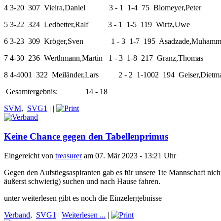
4
3-20
307
Vieira,Daniel
3 - 1
1-4
75
Blomeyer,Peter
5
3-22
324
Ledbetter,Ralf
3 - 1
1-5
119
Wirtz,Uwe
6
3-23
309
Kröger,Sven
1 - 3
1-7
195
Asadzade,Muham
7
4-30
236
Werthmann,Martin
1 - 3
1-8
217
Granz,Thomas
8
4-4001
322
Meiländer,Lars
2 - 2
1-1002
194
Geiser,Dietm
Gesamtergebnis:
14 - 18
SVM
,
SVG1
|
|
Keine Chance gegen den Tabellenprimus
Eingereicht von
treasurer
am 07. Mär 2023 - 13:21 Uhr
Gegen den Aufstiegsaspiranten gab es für unsere 1te Mannschaft nichts
äußerst schwierig) suchen und nach Hause fahren.
unter weiterlesen gibt es noch die Einzelergebnisse
Verband
,
SVG1
|
Weiterlesen ...
|