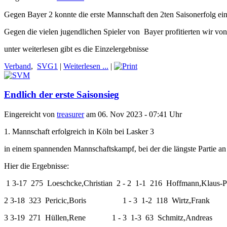
Gegen Bayer 2 konnte die erste Mannschaft den 2ten Saisonerfolg ein
Gegen die vielen jugendlichen Spieler von Bayer profitierten wir von
unter weiterlesen gibt es die Einzelergebnisse
Verband
,
SVG1
|
Weiterlesen ...
|
Endlich der erste Saisonsieg
Eingereicht von
treasurer
am 06. Nov 2023 - 07:41 Uhr
1. Mannschaft erfolgreich in Köln bei Lasker 3
in einem spannenden Mannschaftskampf, bei der die längste Partie an
Hier die Ergebnisse:
1
3-17
275
Loeschcke,Christian
2 - 2
1-1
216
Hoffmann,Klaus-P
2
3-18
323
Pericic,Boris
1 - 3
1-2
118
Wirtz,Frank
3
3-19
271
Hüllen,Rene
1 - 3
1-3
63
Schmitz,Andreas