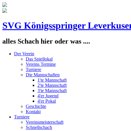
SVG Königsspringer Leverkuse
alles Schach hier oder was ....
Der Verein
Das Spiellokal
Vereins Termine
Turniere
Die Mannschaften
1'te Mannschaft
2'te Mannschaft
3'te Mannschaft
4'er Jugend
4'er Pokal
Geschichte
Kontakt
Turniere
Vereinsmeisterschaft
Schnellschach