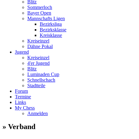
Blitz
Sommerloch
Bayer Open
Mannschafts Ligen
Bezirksliga
Bezirksklasse
Kreisklasse
Kreiseinzel
Dähne Pokal
Jugend
Kreiseinzel
4'er Jugend
Blitz
Luminaden Cup
Schnellschach
Stadtteile
Forum
Termine
Links
My Chess
Anmelden
» Verband